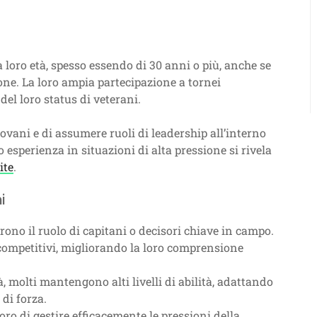
a loro età, spesso essendo di 30 anni o più, anche se
one. La loro ampia partecipazione a tornei
del loro status di veterani.
giovani e di assumere ruoli di leadership all’interno
 esperienza in situazioni di alta pressione si rivela
ite
.
i
rono il ruolo di capitani o decisori chiave in campo.
competitivi, migliorando la loro comprensione
, molti mantengono alti livelli di abilità, adattando
 di forza.
ro di gestire efficacemente le pressioni della