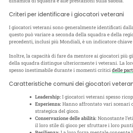
dinamica di squadra e alle prestazioni sulla sabbia.
Criteri per identificare i giocatori veterani
I giocatori veterani sono generalmente identificati dall
questo può variare a seconda della squadra e della regi
precedenti, inclusi più Mondiali, è un indicatore chiave 
Inoltre, la capacità di fare da mentore ai giocatori più 
della squadra distingue ulteriormente i veterani. La loro
spesso inestimabile durante i momenti critici
delle part
Caratteristiche comuni dei giocatori veteran
Leadership:
I giocatori veterani spesso ricop
Esperienza:
Hanno affrontato vari scenari 
strategica del gioco.
Conservazione delle abilità:
Nonostante l’età
il loro stile di gioco per sfruttare i loro punti
Resilienza:
La loro forza mentale consente lo