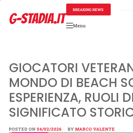
Skip
to
BREAKING NEWS
4 mont
G-STADIA.IT
content
Menu
Primary
Menu
GIOCATORI VETERAN
MONDO DI BEACH SO
ESPERIENZA, RUOLI D
SIGNIFICATO STORI
POSTED ON
04/02/2026
BY
MARCO VALENTE