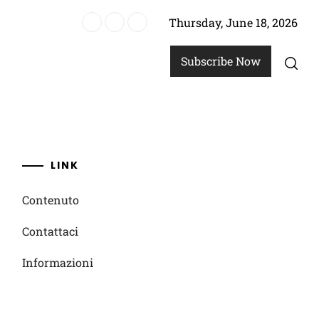
Thursday, June 18, 2026
024: Abilità di regia, Contributi difensivi, Statistiche di partita
Subscribe Now
LINK
Contenuto
Contattaci
Informazioni