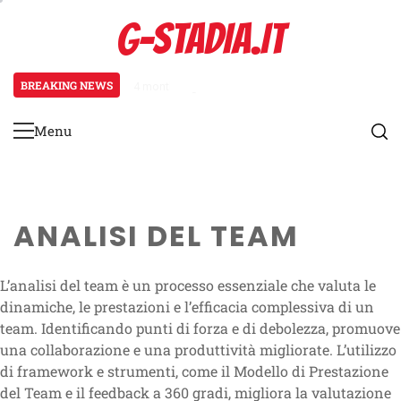
Skip
G-STADIA.IT
to
content
BREAKING NEWS
4 months ago
Centrocampisti nella Coppa del Mon
Menu
Primary
Menu
ANALISI DEL TEAM
L’analisi del team è un processo essenziale che valuta le
dinamiche, le prestazioni e l’efficacia complessiva di un
team. Identificando punti di forza e di debolezza, promuove
una collaborazione e una produttività migliorate. L’utilizzo
di framework e strumenti, come il Modello di Prestazione
del Team e il feedback a 360 gradi, migliora la valutazione