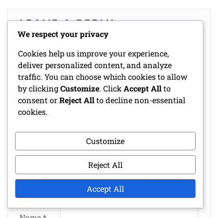
LEAVE A REPLY
We respect your privacy
Your email address will not be published.
Cookies help us improve your experience,
Required fields are marked
*
deliver personalized content, and analyze
traffic. You can choose which cookies to allow
Comment
by clicking
Customize
. Click
Accept All
to
*
consent or
Reject All
to decline non-essential
cookies.
Customize
Reject All
Accept All
Name
*