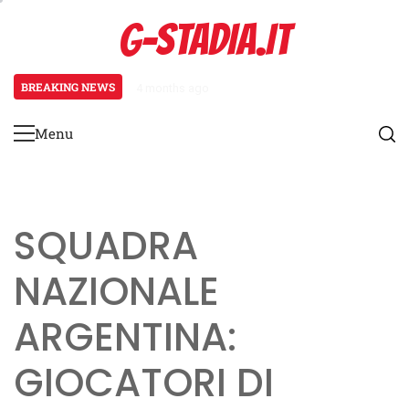
Skip
G-STADIA.IT
to
content
BREAKING NEWS
4 months ago
Centrocampisti nella Coppa del Mon
Menu
Primary
Menu
SQUADRA
NAZIONALE
ARGENTINA:
GIOCATORI DI