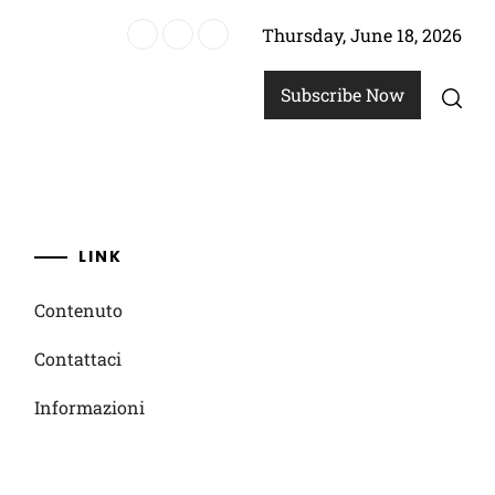
Thursday, June 18, 2026
024: Abilità di regia, Contributi difensivi, Statistiche di partita
Subscribe Now
LINK
Contenuto
Contattaci
Informazioni