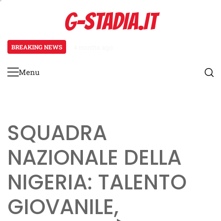
Skip
G-STADIA.IT
to
content
BREAKING NEWS
4 months ago
Centrocampisti nella Coppa del Mon
Menu
Primary
Menu
SQUADRA
NAZIONALE DELLA
NIGERIA: TALENTO
GIOVANILE,