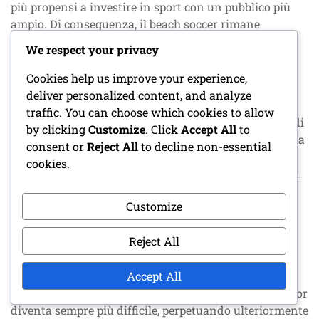
più propensi a investire in sport con un pubblico più
ampio. Di conseguenza, il beach soccer rimane
sottofinanziato e sottosviluppato, rendendo difficile
We respect your privacy
per la nazionale prosperare.
Cookies help us improve your experience,
Problemi infrastrutturali
deliver personalized content, and analyze
traffic. You can choose which cookies to allow
L’infrastruttura gioca un ruolo critico nello sviluppo di
by clicking
Customize
. Click
Accept All
to
qualsiasi sport, e le strutture di beach soccer in Nigeria
consent or
Reject All
to decline non-essential
sono spesso inadeguate. Molti luoghi di allenamento
cookies.
mancano di adeguate strutture, come campi di sabbia
di qualità e attrezzature per l’allenamento. Questa
Customize
carenza può ostacolare la capacità dei giocatori di
allenarsi efficacemente e sviluppare le proprie abilità.
Reject All
Inoltre, l’assenza di impianti dedicati al beach soccer
Accept All
limita la capacità della squadra di ospitare partite e
tornei. Senza strutture adeguate, attrarre fan e sponsor
diventa sempre più difficile, perpetuando ulteriormente