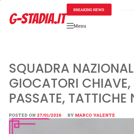
Skip
to
BREAKING NEWS
4 mont
G-STADIA.IT
content
Menu
Primary
Menu
SQUADRA NAZIONAL
GIOCATORI CHIAVE,
PASSATE, TATTICHE
POSTED ON
27/01/2026
BY
MARCO VALENTE