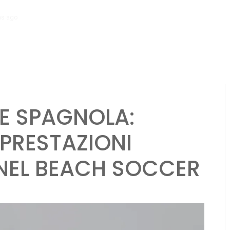
hs ago
Centrocampisti nella Coppa del Mondo di Calcio da Spiaggia FIFA 2
E SPAGNOLA:
 PRESTAZIONI
 NEL BEACH SOCCER