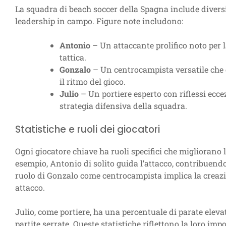
La squadra di beach soccer della Spagna include diversi g
leadership in campo. Figure note includono:
Antonio
– Un attaccante prolifico noto per 
tattica.
Gonzalo
– Un centrocampista versatile che e
il ritmo del gioco.
Julio
– Un portiere esperto con riflessi eccezi
strategia difensiva della squadra.
Statistiche e ruoli dei giocatori
Ogni giocatore chiave ha ruoli specifici che migliorano
esempio, Antonio di solito guida l’attacco, contribuendo
ruolo di Gonzalo come centrocampista implica la creazio
attacco.
Julio, come portiere, ha una percentuale di parate eleva
partite serrate. Queste statistiche riflettono la loro im