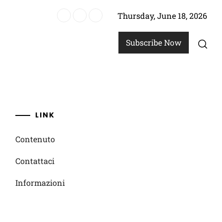
Thursday, June 18, 2026
024: Abilità di regia, Contributi difensivi, Statistiche di partita
Subscribe Now
LINK
Contenuto
Contattaci
Informazioni