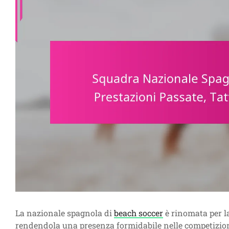
La nazionale spagnola di
beach soccer
è rinomata per l
rendendola una presenza formidabile nelle competizioni 